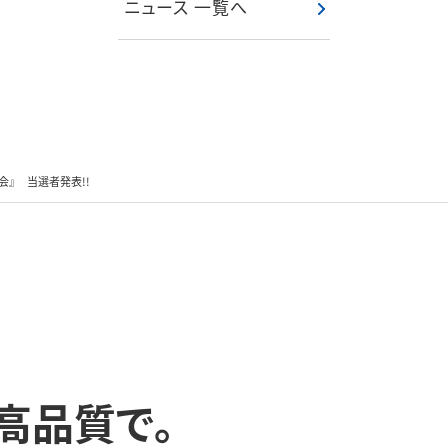
ニュース 一覧へ
会』 当選者発表!!
高品質で。