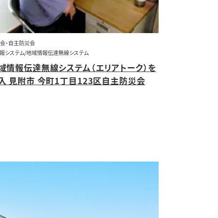
会・自主防災会
同報システム/地域情報伝達無線システム
域情報伝達無線システム（エリアトーク）を
入 見附市 今町1丁目123区自主防災会