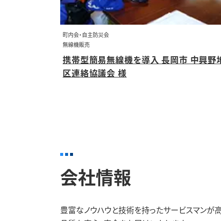
町内会・自主防災会
無線機販売
携帯型簡易無線機を導入 長岡市 中興野
区連絡協議会 様
会社情報
豊富なノウハウと技術を持ったサービスマンが