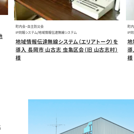
町内会・自主防災会
町内
IP同報システム/地域情報伝達無線システム
IP
地
地域情報伝達無線システム（エリアトーク）を
地
導入 長岡市 山古志 虫亀区会（旧 山古志村）
導
様
様
高