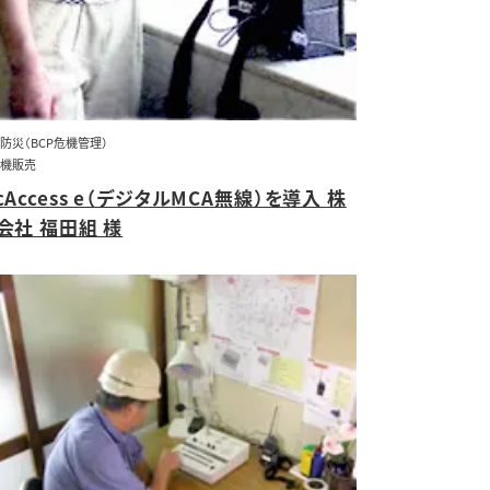
防災（BCP危機管理）
機販売
cAccess e（デジタルMCA無線）を導入 株
会社 福田組 様