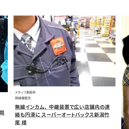
スタッフ連絡用
無線機販売
無線インカム、 中継装置で広い店舗内の連
用
絡も円滑に スーパーオートバックス新潟竹
尾 様